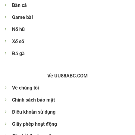
Bắn cá
Game bài
Nổ hũ
Xổ số
Đá gà
Về UU88ABC.COM
Về chúng tôi
Chính sách bảo mật
Điều khoản sử dụng
Giấy phép hoạt động