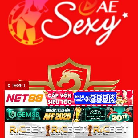
X [ĐÓNG]