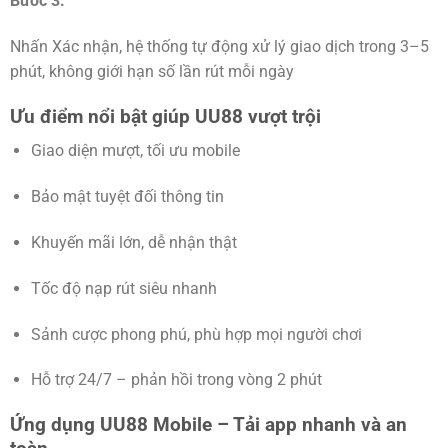
Bước 3:
Nhấn Xác nhận, hệ thống tự động xử lý giao dịch trong 3–5
phút, không giới hạn số lần rút mỗi ngày
Ưu điểm nổi bật giúp UU88 vượt trội
Giao diện mượt, tối ưu mobile
Bảo mật tuyệt đối thông tin
Khuyến mãi lớn, dễ nhận thật
Tốc độ nạp rút siêu nhanh
Sảnh cược phong phú, phù hợp mọi người chơi
Hỗ trợ 24/7 – phản hồi trong vòng 2 phút
Ứng dụng UU88 Mobile – Tải app nhanh và an