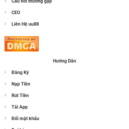
Câu hỏi thường gặp
CEO
Liên Hệ uu88
Hướng Dẫn
Đăng Ký
Nạp Tiền
Rút Tiền
Tải App
Đổi mật khẩu