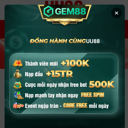
Chuyển
đến
×
nội
dung
ĐĂNG KÝ
ĐĂNG NHẬP
UU88