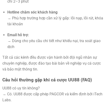
chỉ 2–3 phút
Hotline chăm sóc khách hàng
→ Phù hợp trường hợp cần xử lý gấp: lỗi nạp, lỗi rút, khóa
tài khoản
Email hỗ trợ:
→ Dùng cho yêu cầu chi tiết như khiếu nại, tra soát giao
dịch
Tất cả các kênh đều được vận hành bởi đội ngũ nhân sự
chuyên nghiệp, được đào tạo bài bản về nghiệp vụ cá cược
và bảo mật thông tin.
Câu hỏi thường gặp khi cá cược UU88 (FAQ)
UU88 có uy tín không?
→ Có. UU88 được cấp phép PAGCOR và kiểm định bởi iTech
Labs.