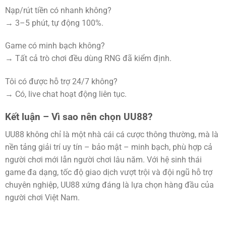
Nạp/rút tiền có nhanh không?
→ 3–5 phút, tự động 100%.
Game có minh bạch không?
→ Tất cả trò chơi đều dùng RNG đã kiểm định.
Tôi có được hỗ trợ 24/7 không?
→ Có, live chat hoạt động liên tục.
Kết luận – Vì sao nên chọn UU88?
UU88 không chỉ là một nhà cái cá cược thông thường, mà là
nền tảng giải trí uy tín – bảo mật – minh bạch, phù hợp cả
người chơi mới lẫn người chơi lâu năm. Với hệ sinh thái
game đa dạng, tốc độ giao dịch vượt trội và đội ngũ hỗ trợ
chuyên nghiệp, UU88 xứng đáng là lựa chọn hàng đầu của
người chơi Việt Nam.