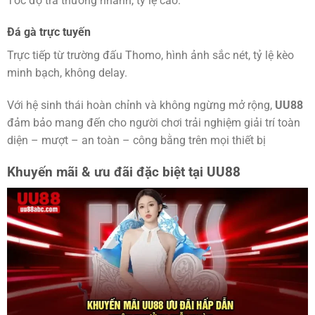
Tốc độ trả thưởng nhanh, tỷ lệ cao.
Đá gà trực tuyến
Trực tiếp từ trường đấu Thomo, hình ảnh sắc nét, tỷ lệ kèo
minh bạch, không delay.
Với hệ sinh thái hoàn chỉnh và không ngừng mở rộng,
UU88
đảm bảo mang đến cho người chơi trải nghiệm giải trí toàn
diện – mượt – an toàn – công bằng trên mọi thiết bị
Khuyến mãi & ưu đãi đặc biệt tại UU88