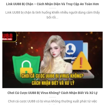
Link UU88 Bị Chặn – Cách Nhận Diện Và Truy Cập An Toàn Hơn
Link UU88 bị chặn là tình huống khiến nhiều người dùng cảm thấy
bối rối...
Chơi Cá Cược UU88 Bị Virus Không? Cách Nhận Biết Và Xử Lý
Chơi cá cược UU88 có bị virus không thường xuất phát từ việc