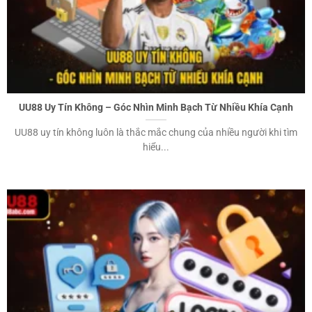
UU88 Uy Tín Không – Góc Nhìn Minh Bạch Từ Nhiều Khía Cạnh
UU88 uy tín không luôn là thắc mắc chung của nhiều người khi tìm
hiểu...