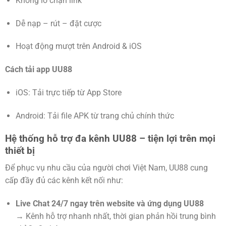
Không lo chặn link
Dễ nạp – rút – đặt cược
Hoạt động mượt trên Android & iOS
Cách tải app UU88
iOS: Tải trực tiếp từ App Store
Android: Tải file APK từ trang chủ chính thức
Hệ thống hỗ trợ đa kênh UU88 – tiện lợi trên mọi
thiết bị
Để phục vụ nhu cầu của người chơi Việt Nam, UU88 cung
cấp đầy đủ các kênh kết nối như:
Live Chat 24/7 ngay trên website và ứng dụng UU88
→ Kênh hỗ trợ nhanh nhất, thời gian phản hồi trung bình