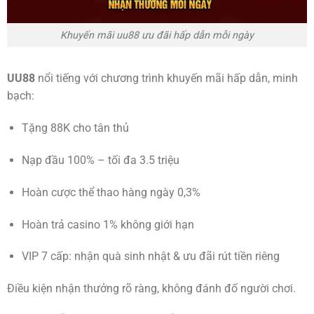
Khuyến mãi uu88 ưu đãi hấp dẫn mỗi ngày
UU88
nổi tiếng với chương trình khuyến mãi hấp dẫn, minh
bạch:
Tặng 88K cho tân thủ
Nạp đầu 100% – tối đa 3.5 triệu
Hoàn cược thể thao hàng ngày 0,3%
Hoàn trả casino 1% không giới hạn
VIP 7 cấp: nhận quà sinh nhật & ưu đãi rút tiền riêng
Điều kiện nhận thưởng rõ ràng, không đánh đố người chơi.