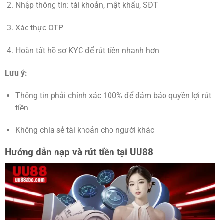
Nhập thông tin: tài khoản, mật khẩu, SĐT
Xác thực OTP
Hoàn tất hồ sơ KYC để rút tiền nhanh hơn
Lưu ý:
Thông tin phải chính xác 100% để đảm bảo quyền lợi rút
tiền
Không chia sẻ tài khoản cho người khác
Hướng dẫn nạp và rút tiền tại UU88